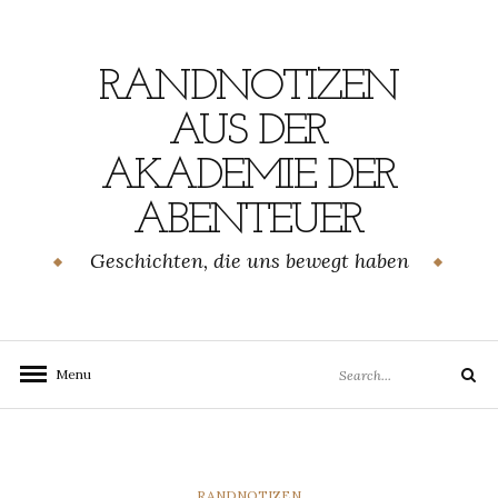
Skip
to
content
RANDNOTIZEN
AUS DER
AKADEMIE DER
ABENTEUER
Geschichten, die uns bewegt haben
Search
Menu
Search
for:
CATEGORIES
RANDNOTIZEN