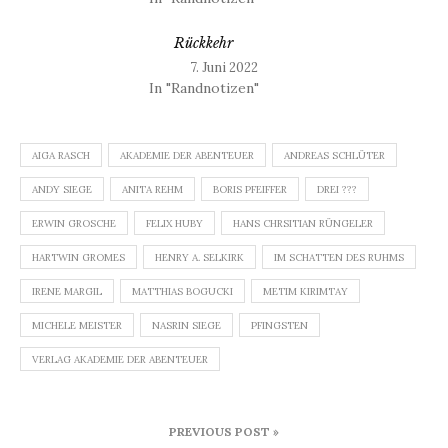
Rückkehr
7. Juni 2022
In "Randnotizen"
AIGA RASCH
AKADEMIE DER ABENTEUER
ANDREAS SCHLÜTER
ANDY SIEGE
ANITA REHM
BORIS PFEIFFER
DREI ???
ERWIN GROSCHE
FELIX HUBY
HANS CHRSITIAN RÜNGELER
HARTWIN GROMES
HENRY A. SELKIRK
IM SCHATTEN DES RUHMS
IRENE MARGIL
MATTHIAS BOGUCKI
METIM KIRIMTAY
MICHELE MEISTER
NASRIN SIEGE
PFINGSTEN
VERLAG AKADEMIE DER ABENTEUER
Beitragsnavigation
PREVIOUS POST »