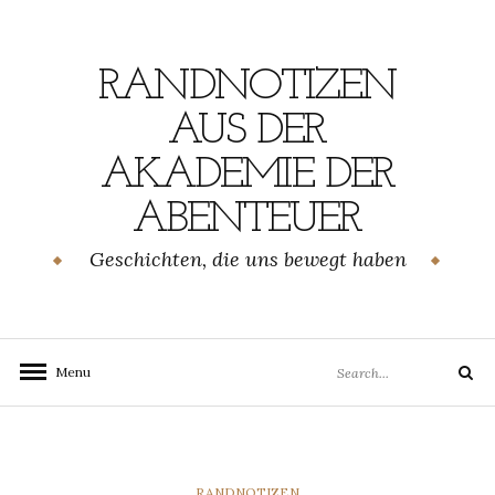
Skip
to
content
RANDNOTIZEN
AUS DER
AKADEMIE DER
ABENTEUER
Geschichten, die uns bewegt haben
Search
Menu
Search
for:
CATEGORIES
RANDNOTIZEN