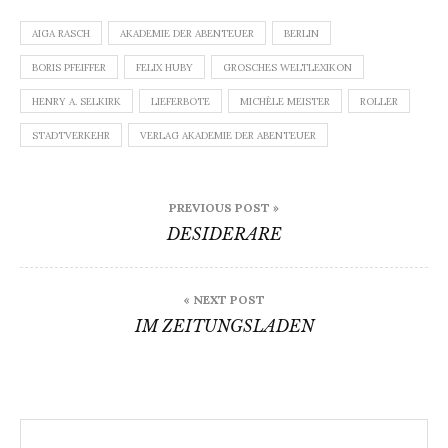
AIGA RASCH
AKADEMIE DER ABENTEUER
BERLIN
BORIS PFEIFFER
FELIX HUBY
GROSCHES WELTLEXIKON
HENRY A. SELKIRK
LIEFERBOTE
MICHÈLE MEISTER
ROLLER
STADTVERKEHR
VERLAG AKADEMIE DER ABENTEUER
Beitragsnavigation
PREVIOUS POST »
DESIDERARE
« NEXT POST
IM ZEITUNGSLADEN