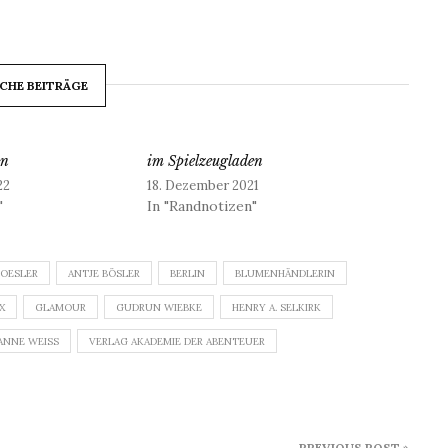
CHE BEITRÄGE
on
im Spielzeugladen
22
18. Dezember 2021
"
In "Randnotizen"
BOESLER
ANTJE BÖSLER
BERLIN
BLUMENHÄNDLERIN
X
GLAMOUR
GUDRUN WIEBKE
HENRY A. SELKIRK
ANNE WEISS
VERLAG AKADEMIE DER ABENTEUER
PREVIOUS POST »