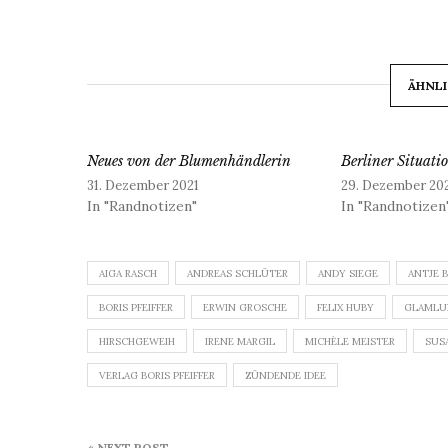
ÄHNLI
Neues von der Blumenhändlerin
Berliner Situati
31. Dezember 2021
29. Dezember 20
In "Randnotizen"
In "Randnotizen
AIGA RASCH
ANDREAS SCHLÜTER
ANDY SIEGE
ANTJE 
BORIS PFEIFFER
ERWIN GROSCHE
FELIX HUBY
GLAMLU
HIRSCHGEWEIH
IRENE MARGIL
MICHÈLE MEISTER
SUS
VERLAG BORIS PFEIFFER
ZÜNDENDE IDEE
Beitragsnavigation
« NEXT POST