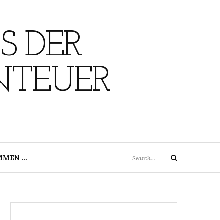
S DER
NTEUER
Search
MMEN …
Search
for: