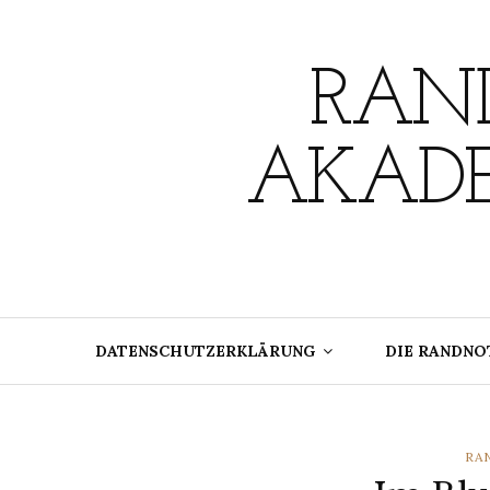
Skip
to
content
RAND
AKADE
DATENSCHUTZERKLÄRUNG
DIE RANDNO
CA
RA