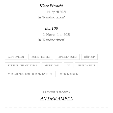
Klare Einsicht
14. April 2021
In "Randnotizen"
Bus 100
2. November 2021
In "Randnotizen"
ALTE DAMEN
BORIS PFEIFFER
BRANDENBURG
HÜFTOP
KÜNSTLICHE GELENKE
MEINE OMA
OP
ÜBERDAUERN
VERLAG AKADEMIE DER ABENTEUER
WELTLEXIKON
Beitragsnavigation
PREVIOUS POST »
AN DER AMPEL