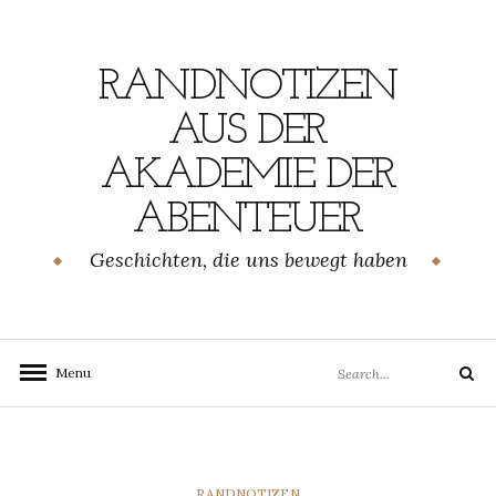
Skip
to
content
RANDNOTIZEN
AUS DER
AKADEMIE DER
ABENTEUER
Geschichten, die uns bewegt haben
Search
Menu
Search
for:
CATEGORIES
RANDNOTIZEN