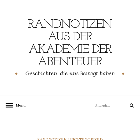
Skip
to
content
RANDNOTIZEN
AUS DER
AKADEMIE DER
ABENTEUER
Geschichten, die uns bewegt haben
Search
Menu
Search
for:
CATEGORIES
RANDNOTIZEN
,
UNCATEGORIZED