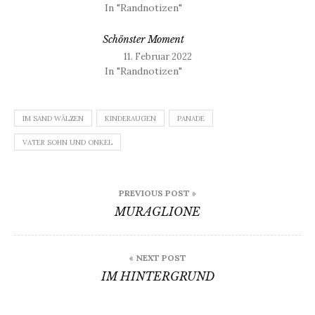
In "Randnotizen"
Schönster Moment
11. Februar 2022
In "Randnotizen"
IM SAND WÄLZEN
KINDERAUGEN
PANADE
VATER SOHN UND ONKEL
Beitragsnavigation
PREVIOUS POST »
MURAGLIONE
« NEXT POST
IM HINTERGRUND