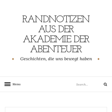
Skip
to
content
RANDNOTIZEN
AUS DER
AKADEMIE DER
ABENTEUER
Geschichten, die uns bewegt haben
Search
Menu
Search
for: