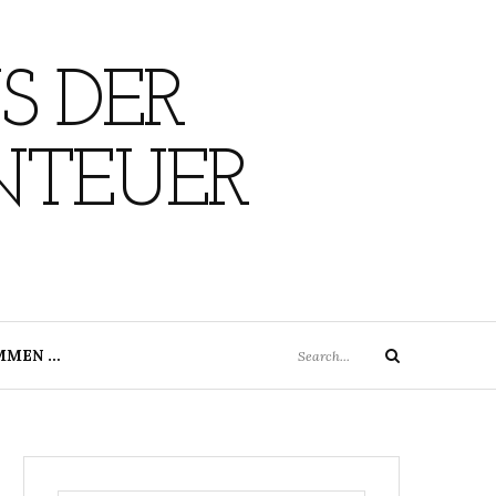
S DER
NTEUER
Search
MMEN …
Search
for: