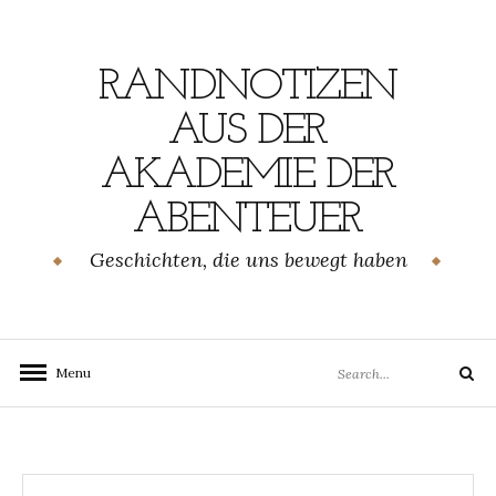
Skip
to
content
RANDNOTIZEN
AUS DER
AKADEMIE DER
ABENTEUER
Geschichten, die uns bewegt haben
Search
Menu
Search
for: