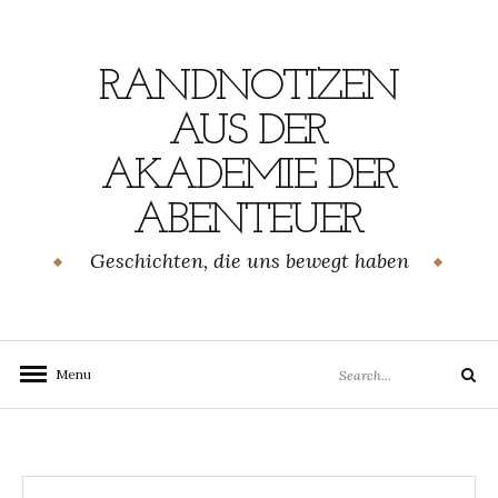
Skip
to
content
RANDNOTIZEN
AUS DER
AKADEMIE DER
ABENTEUER
Geschichten, die uns bewegt haben
Search
Menu
Search
for: