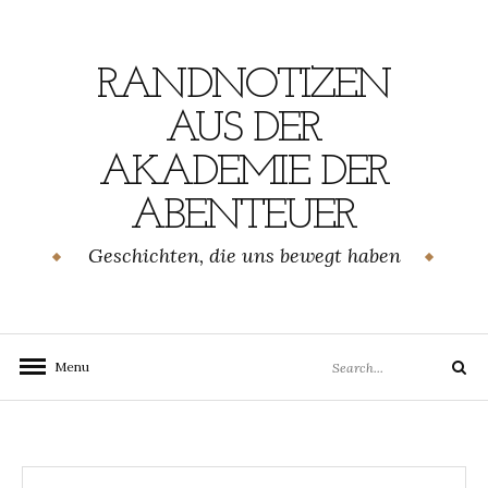
Skip
to
content
RANDNOTIZEN
AUS DER
AKADEMIE DER
ABENTEUER
Geschichten, die uns bewegt haben
Search
Menu
Search
for: