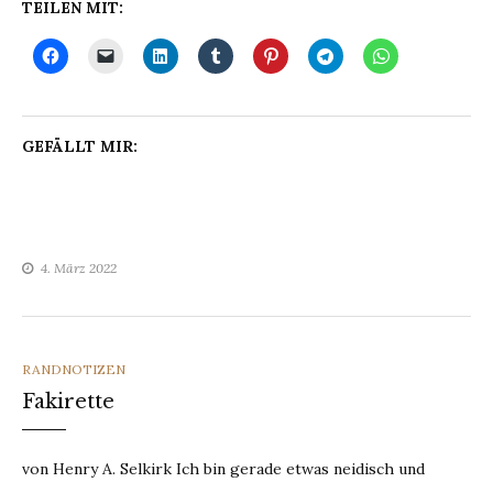
TEILEN MIT:
GEFÄLLT MIR:
4. März 2022
CATEGORIES
RANDNOTIZEN
Fakirette
von Henry A. Selkirk Ich bin gerade etwas neidisch und