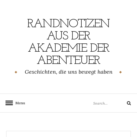
Skip
to
content
RANDNOTIZEN
AUS DER
AKADEMIE DER
ABENTEUER
Geschichten, die uns bewegt haben
Search
Menu
Search
for: