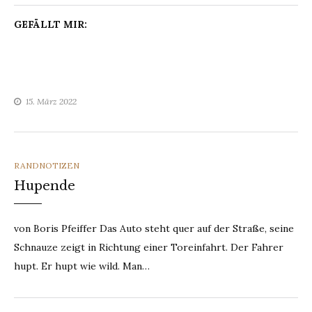
GEFÄLLT MIR:
15. März 2022
CATEGORIES
RANDNOTIZEN
Hupende
von Boris Pfeiffer Das Auto steht quer auf der Straße, seine
Schnauze zeigt in Richtung einer Toreinfahrt. Der Fahrer
hupt. Er hupt wie wild. Man…