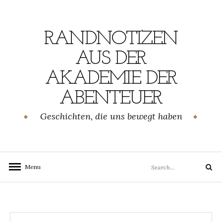
Skip
to
content
RANDNOTIZEN
AUS DER
AKADEMIE DER
ABENTEUER
Geschichten, die uns bewegt haben
Search
Menu
Search
for: