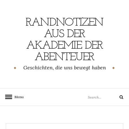
Skip
to
content
RANDNOTIZEN
AUS DER
AKADEMIE DER
ABENTEUER
Geschichten, die uns bewegt haben
Search
Menu
Search
for: