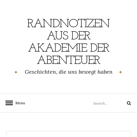
Skip
to
content
RANDNOTIZEN
AUS DER
AKADEMIE DER
ABENTEUER
Geschichten, die uns bewegt haben
Search
Menu
Search
for: