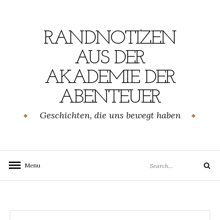
Skip
to
content
RANDNOTIZEN
AUS DER
AKADEMIE DER
ABENTEUER
Geschichten, die uns bewegt haben
Search
Menu
Search
for: