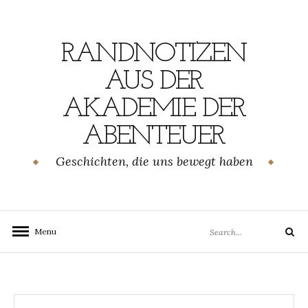
Skip
to
content
RANDNOTIZEN
AUS DER
AKADEMIE DER
ABENTEUER
Geschichten, die uns bewegt haben
Search
Menu
Search
for: