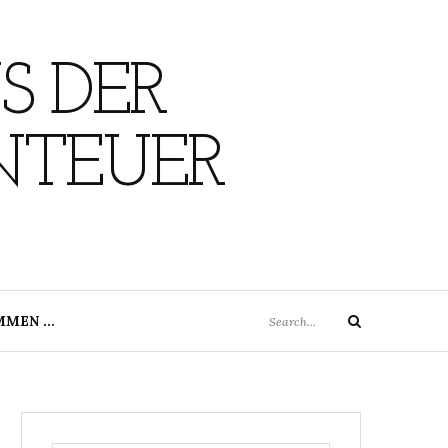
S DER
NTEUER
Search
MMEN …
Search
for: