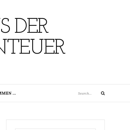
S DER
NTEUER
Search
MMEN …
Search
for: