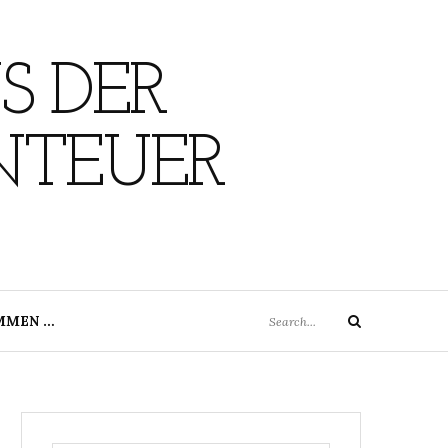
S DER
NTEUER
Search
MMEN …
Search
for: