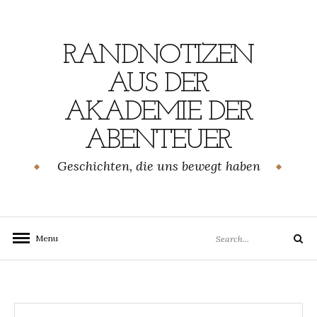
Skip
to
content
RANDNOTIZEN
AUS DER
AKADEMIE DER
ABENTEUER
Geschichten, die uns bewegt haben
Search
Menu
Search
for: