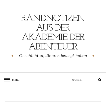
Skip
to
content
RANDNOTIZEN
AUS DER
AKADEMIE DER
ABENTEUER
Geschichten, die uns bewegt haben
Search
Menu
Search
for: