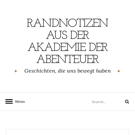
Skip
to
content
RANDNOTIZEN
AUS DER
AKADEMIE DER
ABENTEUER
Geschichten, die uns bewegt haben
Search
Menu
Search
for: