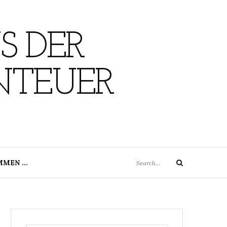
S DER
NTEUER
Search
MMEN …
Search
for: