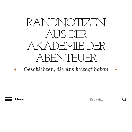
Skip
to
content
RANDNOTIZEN
AUS DER
AKADEMIE DER
ABENTEUER
Geschichten, die uns bewegt haben
Search
Menu
Search
for: