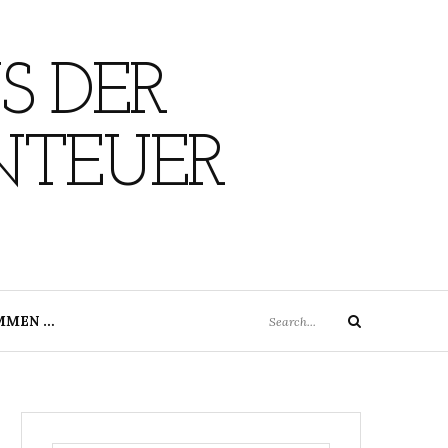
S DER
NTEUER
Search
MMEN …
Search
for: