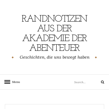
Skip
to
content
RANDNOTIZEN
AUS DER
AKADEMIE DER
ABENTEUER
Geschichten, die uns bewegt haben
Search
Menu
Search
for: