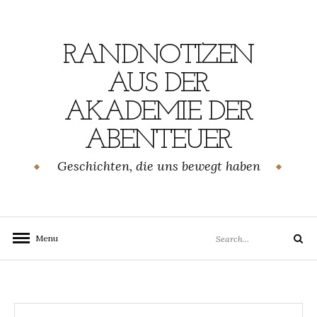
Skip
to
content
RANDNOTIZEN
AUS DER
AKADEMIE DER
ABENTEUER
Geschichten, die uns bewegt haben
Search
Menu
Search
for: