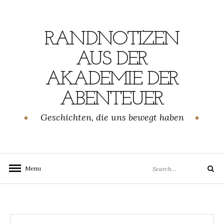
Skip
to
content
RANDNOTIZEN
AUS DER
AKADEMIE DER
ABENTEUER
Geschichten, die uns bewegt haben
Search
Menu
Search
for: