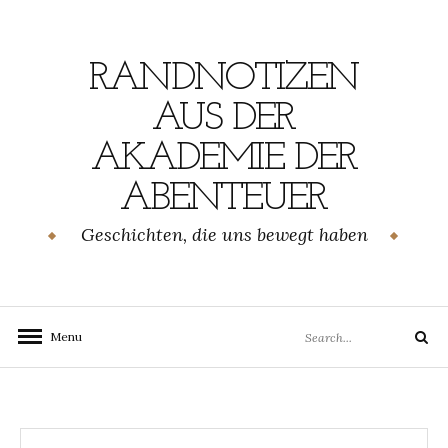
Skip
to
content
RANDNOTIZEN
AUS DER
AKADEMIE DER
ABENTEUER
Geschichten, die uns bewegt haben
Search
Menu
Search
for: